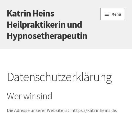
Katrin Heins
Zur
Zum
Menü
Navigation
Inhalt
Heilpraktikerin und
springen
springen
Hypnosetherapeutin
Startseite
Meine Leistungen
Datenschutzerklärung
Hypnose
Wer wir sind
Praxis
Die Adresse unserer Website ist: https://katrinheins.de.
Preise
Kontakt