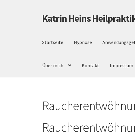
Katrin Heins Heilprakt
Zur
Zum
Navigation
Inhalt
springen
springen
Startseite
Hypnose
Anwendungsgeb
Über mich
Kontakt
Impressum
Raucherentwöhnun
Raucherentwöhnun