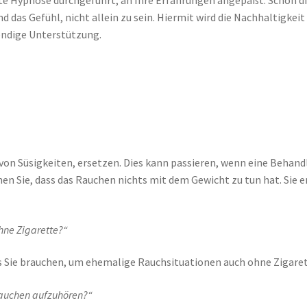
te Hypnose durchgeführt, an Ihre Erfahrungen angepaßt. Schon d
das Gefühl, nicht allein zu sein. Hiermit wird die Nachhaltigkeit g
endige Unterstützung.
. von Süsigkeiten, ersetzen. Dies kann passieren, wenn eine Behand
en Sie, dass das Rauchen nichts mit dem Gewicht zu tun hat. Sie 
ohne Zigarette?“
s Sie brauchen, um ehemalige Rauchsituationen auch ohne Zigaret
Rauchen aufzuhören?“