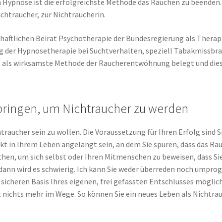
h Hypnose ist die erfolgreichste Methode das Rauchen zu beenden
htraucher, zur Nichtraucherin.
chaftlichen Beirat Psychotherapie der Bundesregierung als Ther
ng der Hypnosetherapie bei Suchtverhalten, speziell Tabakmissbr
l als wirksamste Methode der Raucherentwöhnung belegt und dies
bringen, um Nichtraucher zu werden
raucher sein zu wollen. Die Voraussetzung für Ihren Erfolg sind Si
kt in Ihrem Leben angelangt sein, an dem Sie spüren, dass das Ra
hen, um sich selbst oder Ihren Mitmenschen zu beweisen, dass Sie 
dann wird es schwierig. Ich kann Sie weder überreden noch umpro
r sicheren Basis Ihres eigenen, frei gefassten Entschlusses möglich
ft nichts mehr im Wege. So können Sie ein neues Leben als Nichtra