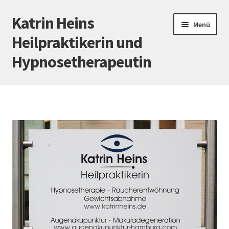
Katrin Heins
Zur
Zum
Menü
Navigation
Inhalt
Heilpraktikerin und
springen
springen
Hypnosetherapeutin
Startseite
Meine Leistungen
Hypnose
Praxis
Preise
Kontakt